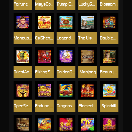
Fortune Treasure
MayaGoldCrazy
Trump Card
LuckySeven
Blossom of Wealth
Moneybags Man 2
CaiShen Coming
Legendary5
The Llama Adventure
DoubleWilds
OrientAnimals
Flirting Scholar Tang
GoldenDisco
Mahjong
Beauty And The Kingdom
OpenSesameII
Fortune Neko
DragonsGate
Elemental Link Fire
Spindrift