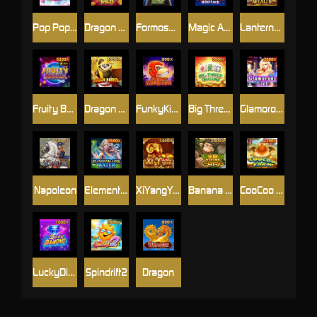
Pop Pop Candy
Dragon Soar - Hyper Wild
Formosa Bear
Magic Ace WILD LOCK
LanternWealth
Fruity Bonanza
Dragon Warrior
FunkyKingKong
Big Three Dragons
Glamorous Girl
Napoleon
Elemental Link Water
XiYangYang
Banana Saga
CooCoo Farm
LuckyDiamond
Spindrift2
Dragon