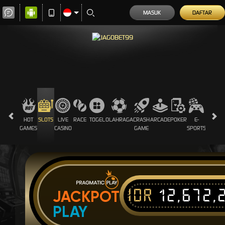
MASUK
DAFTAR
HOT
SLOTS
LIVE
RACE
TOGEL
OLAHRAGA
CRASH
ARCADE
POKER
E-
SABUN
GAMES
CASINO
GAME
SPORTS
AYAM
IDR
12,672,
JACKPOT
PLAY