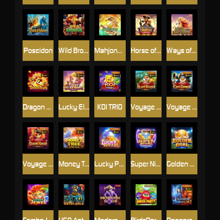
Poseidon
Wild Bronco
Mahjong Wins
Horse of Bounty
Ways of the Holy Horse
Dragon Soar
Lucky Elephant X-Huge
KOI TRIO
Voyage of Blast Raider X-Lock
Voyage of Cryo Gunner X-Lock
Voyage of Daring Queen X-Lock
Money Tree - Hyper Wild
Lucky Pearl
Super Niubi Fortune X-Huge
Golden Goal