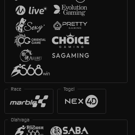
Race
Togel
Olahraga