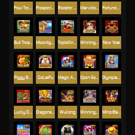
Four Treasures
Prosperity Tiger
Rooster In Love
MarvelousIV
FortuneHorse
Bull Treasure
Moonlight Treasure
TripleKingKong
Winning Mask II
New Year
Piggy Bank
GoLaiFu
Magic Ace
Open Sesame Mega
Olympian Temple
Lucky Dragons
DragonsWorld
Wukong
Winning Mask
MinerBabe